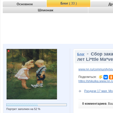
Блог
( 33 )
Основное
Др
Шпионаж
Сбор зака
>
Блог
лет Li*ttle Ma*
www.nn.ru/community/sp/
Поделиться:
https://shikulka.www.nn.
Раздачи 17 мая. Мо
0 комментариев
. Ва
Портрет заполнен на 52 %