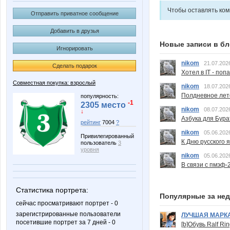
Чтобы оставлять ко
Отправить приватное сообщение
Добавить в друзья
Новые записи в бл
Игнорировать
nikom
21.07.202
Сделать подарок
Хотел в IT - поп
Совместная покупка: взрослый
nikom
18.07.202
Полдневное лет
популярность:
-1
2305 место
nikom
08.07.202
↓
Азбука для Бура
рейтинг
7004
?
nikom
05.06.202
Привилегированный
К Дню русского 
пользователь
3
уровня
nikom
05.06.202
В связи с пмэф-
Статистика портрета:
Популярные за не
сейчас просматривают портрет - 0
зарегистрированные пользователи
ЛУЧШАЯ МАРК
посетившие портрет за 7 дней - 0
[b]Обувь Ralf Ri