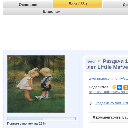
Блог
( 33 )
Основное
Др
Шпионаж
Раздачи 1
>
Блог
лет Li*ttle Ma*
www.nn.ru/community/sp
Поделиться:
https://shikulka.www.nn.
Раздачи 25 мая. Сти
0 комментариев
. Ва
Портрет заполнен на 52 %