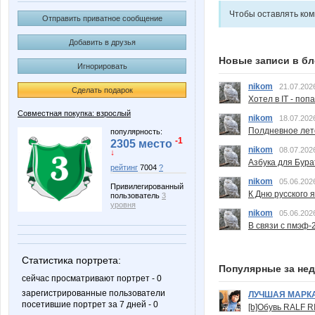
Чтобы оставлять ко
Отправить приватное сообщение
Добавить в друзья
Новые записи в бл
Игнорировать
nikom
21.07.202
Сделать подарок
Хотел в IT - поп
Совместная покупка: взрослый
nikom
18.07.202
Полдневное лет
популярность:
-1
2305 место
nikom
08.07.202
↓
Азбука для Бура
рейтинг
7004
?
nikom
05.06.202
Привилегированный
К Дню русского 
пользователь
3
уровня
nikom
05.06.202
В связи с пмэф-
Статистика портрета:
Популярные за не
сейчас просматривают портрет - 0
зарегистрированные пользователи
ЛУЧШАЯ МАРК
посетившие портрет за 7 дней - 0
[b]Обувь RALF RI