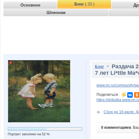
Блог
( 33 )
Основное
Др
Шпионаж
Раздача 2
>
Блог
7 лет Li*ttle Ma
www.nn.ru/community/sp/
Поделиться:
https://shikulka.www.nn.
Сбор до 16 июля. Дл
0 комментариев
. Ва
Портрет заполнен на 52 %