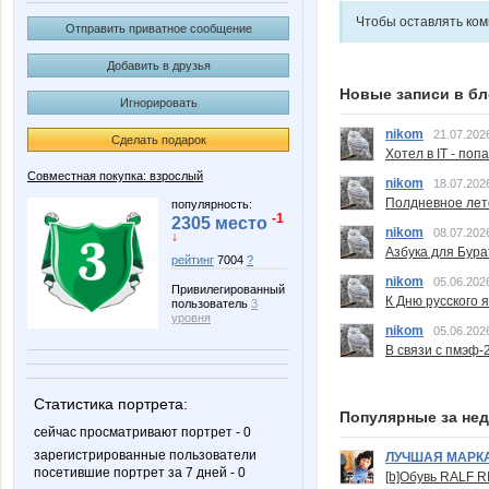
Чтобы оставлять ко
Отправить приватное сообщение
Добавить в друзья
Новые записи в бл
Игнорировать
nikom
21.07.202
Сделать подарок
Хотел в IT - поп
Совместная покупка: взрослый
nikom
18.07.202
Полдневное лет
популярность:
-1
2305 место
nikom
08.07.202
↓
Азбука для Бура
рейтинг
7004
?
nikom
05.06.202
Привилегированный
К Дню русского 
пользователь
3
уровня
nikom
05.06.202
В связи с пмэф-
Статистика портрета:
Популярные за не
сейчас просматривают портрет - 0
зарегистрированные пользователи
ЛУЧШАЯ МАРК
посетившие портрет за 7 дней - 0
[b]Обувь RALF RI