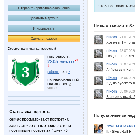
Чтобы оставлять ко
Отправить приватное сообщение
Добавить в друзья
Новые записи в бл
Игнорировать
nikom
21.07.202
Сделать подарок
Хотел в IT - поп
Совместная покупка: взрослый
nikom
18.07.202
Полдневное лет
популярность:
-1
2305 место
nikom
08.07.202
↓
Азбука для Бура
рейтинг
7004
?
nikom
05.06.202
Привилегированный
К Дню русского 
пользователь
3
уровня
nikom
05.06.202
В связи с пмэф-
Статистика портрета:
Популярные за не
сейчас просматривают портрет - 0
зарегистрированные пользователи
ЛУЧШАЯ МАРК
посетившие портрет за 7 дней - 0
[b]Обувь Ralf Ri