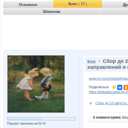
Блог
( 33 )
Основное
Др
Шпионаж
Сбор до 
>
Блог
направлений и с
www.nn.ru/community/sp/m
Поделиться:
https://shikulka.www.nn.
Сбор до 10 августа.
0 комментариев
. Ва
Портрет заполнен на 52 %