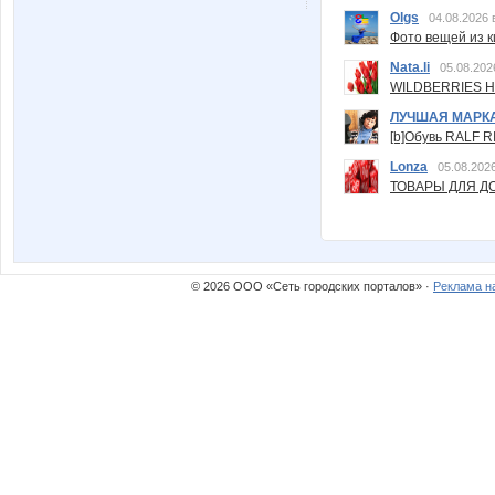
Olgs
04.08.2026 
Фото вещей из ки
Nata.li
05.08.202
WILDBERRIES Н
ЛУЧШАЯ МАРК
[b]Обувь RALF RI
Lonza
05.08.2026
ТОВАРЫ ДЛЯ ДО
© 2026 ООО «Сеть городских порталов» ·
Реклама н