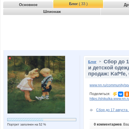
Блог
( 33 )
Основное
Др
Шпионаж
Сбор до 1
>
Блог
и детской оде
продаж: Kaf*fe,
www.nn.ru/community/sp/m
Поделиться:
https://shikulka.www.nn.
Сбор до 17 августа.
0 комментариев
. Ва
Портрет заполнен на 52 %