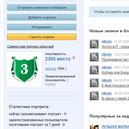
Отправить приватное сообщение
Чтобы оставлять ко
Добавить в друзья
Игнорировать
Новые записи в бл
Сделать подарок
nikom
21.07.202
Совместная покупка: взрослый
Хотел в IT - поп
популярность:
nikom
18.07.202
-1
2305 место
Полдневное лет
↓
nikom
08.07.202
рейтинг
7004
?
Азбука для Бура
Привилегированный
пользователь
3
nikom
05.06.202
уровня
К Дню русского 
nikom
05.06.202
В связи с пмэф-
Статистика портрета:
сейчас просматривают портрет - 0
Популярные за не
зарегистрированные пользователи
посетившие портрет за 7 дней - 0
ЛУЧШАЯ МАРК