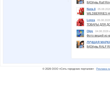
[b]Обувь Ralf Ri
Nata.li
05.08.202
WILDBERRIES Н
Lonza
05.08.2026
ТОВАРЫ ДЛЯ ДО
Olgs
04.08.2026 
Фото вещей из ки
ЛУЧШАЯ МАРК
[b]Обувь RALF RI
© 2026 ООО «Сеть городских порталов» ·
Реклама н