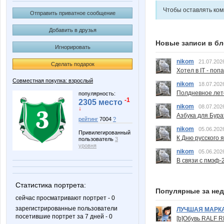
Чтобы оставлять ко
Отправить приватное сообщение
Добавить в друзья
Новые записи в бл
Игнорировать
nikom
21.07.202
Сделать подарок
Хотел в IT - поп
Совместная покупка: взрослый
nikom
18.07.202
Полдневное лет
популярность:
-1
2305 место
nikom
08.07.202
↓
Азбука для Бура
рейтинг
7004
?
nikom
05.06.202
Привилегированный
К Дню русского 
пользователь
3
уровня
nikom
05.06.202
В связи с пмэф-
Статистика портрета:
Популярные за не
сейчас просматривают портрет - 0
зарегистрированные пользователи
ЛУЧШАЯ МАРК
посетившие портрет за 7 дней - 0
[b]Обувь RALF RI