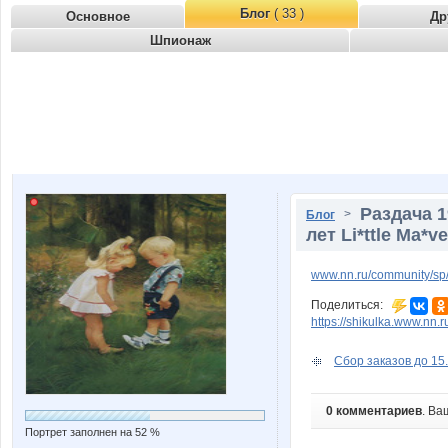
Блог
( 33 )
Основное
Др
Шпионаж
Раздача 1
>
Блог
лет Li*ttle Ma*
www.nn.ru/community/sp/
Поделиться:
https://shikulka.www.nn.
Сбор заказов до 15.
0 комментариев
. Ва
Портрет заполнен на 52 %