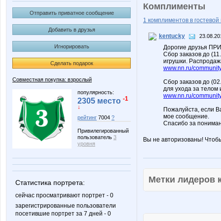
Комплименты
Отправить приватное сообщение
1 комплиментов в гостевой 
Добавить в друзья
kentucky
23.08.20
Игнорировать
Дорогие друзья ПРИ
Сбор заказов до (1
игрушки. Распродаж
Сделать подарок
www.nn.ru/community/
Совместная покупка: взрослый
Сбор заказов до (02
для ухода за телом 
популярность:
www.nn.ru/community/
-1
2305 место
↓
Пожалуйста, если В
мое сообщение.
рейтинг
7004
?
Спасибо за понима
Привилегированный
пользователь
3
Вы не авторизованы! Чтоб
уровня
Метки лидеров
Статистика портрета:
сейчас просматривают портрет - 0
зарегистрированные пользователи
посетившие портрет за 7 дней - 0