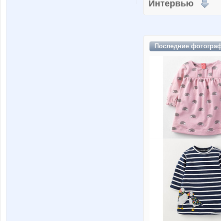
Интервью
Последние
фотогра