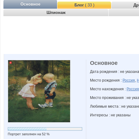
Основное
Блог
( 33 )
Др
Шпионаж
Основное
Дата рождения : не указан
Место рождения :
Россия
,
Н
Место нахождения :
Россия
Место проживания : не ука
Любимые места : не указа
Интересы : не указаны
Портрет заполнен на 52 %