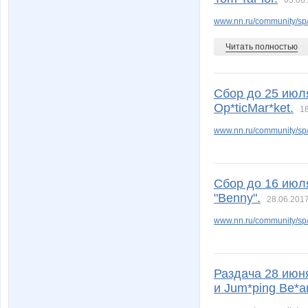
03.08.
www.nn.ru/community/sp/m
Читать полностью
татуаж
Юла310
Сбор до 25 июл
Op*ticMar*ket.
18
Аня*
Балчуг
www.nn.ru/community/sp/m
Сбор до 16 июл
Фаина
Флёнуш
"Benny".
28.06.2017
www.nn.ru/community/sp/
Кашарель
Крис+
Раздача 28 июня
и Jum*ping Be*a
Мама Милены
Марин