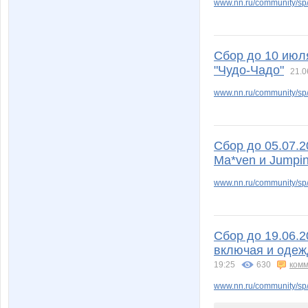
www.nn.ru/community/sp/
Сбор до 10 июл
НадеждаЦ
Наталия
"Чудо-Чадо"
21.0
www.nn.ru/community/sp/
Олеся25
Олькин
Сбор до 05.07.2
Ma*ven и Jumpi
Синичка13
Сладён
www.nn.ru/community/sp/
Сбор до 19.06.
Улыбаемся и машем!;)
Жужжж
включая и одеж
19:25
630
комм
www.nn.ru/community/sp/i
Червонная дама
5436756