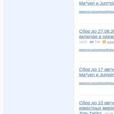
Ma*ven и Jum*p
www.nn.ru/community/sp/
nadushka26
natalii1
Сбор до 27.08.
включая и одеж
14:15
704
комм
qwertynn
samay7
www.nn.ru/community/sp/
ta*ta
ta_ta_k
Сбор до 17 авгу
Ma*ven и Jumpi
www.nn.ru/community/sp/
velvetel
verush
Сбор до 10 авг
известных миро
Tom Tai*lor.
фармация1984
ирэ