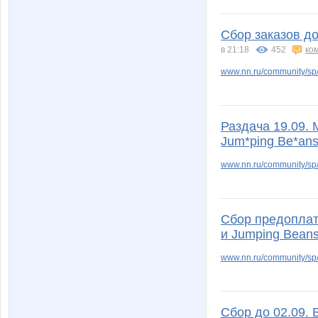
chatnoir
confess
Сбор заказов д
в 21:18
452
ко
fish86
florang
www.nn.ru/community/sp/
Раздача 19.09. 
iorkclub
irina01
Jum*ping Be*an
www.nn.ru/community/sp/
kalinae22
kari
Сбор предоплаты
и Jumping Bean
ku-ku-shonok
kys197
www.nn.ru/community/sp
Сбор до 02.09. 
litonina
lomo