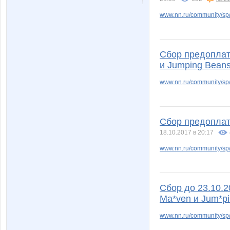
NataliaShap
Natalya
www.nn.ru/community/sp/
Objorka
Oborote
Сбор предоплаты
и Jumping Bean
www.nn.ru/community/sp
Sc@rlet
Sha
Сбор предоплат
18.10.2017 в 20:17
Stella69
Valeriya
www.nn.ru/community/sp
adgidan
anela20
Сбор до 23.10.2
Ma*ven и Jum*p
www.nn.ru/community/sp/