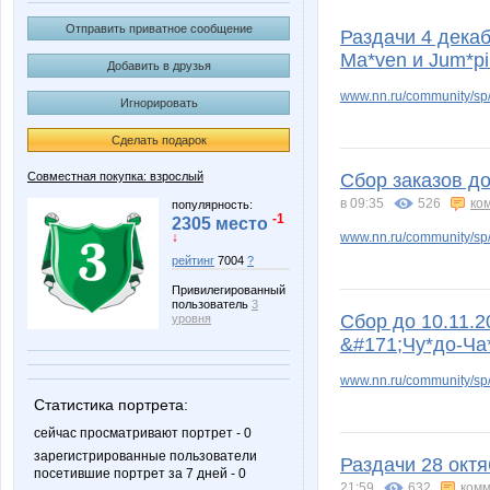
Anna-Nisan
AnnaSi
Отправить приватное сообщение
Раздачи 4 декаб
Ma*ven и Jum*p
Добавить в друзья
www.nn.ru/community/sp
Игнорировать
Dilyara@
Elena14
Сделать подарок
Совместная покупка: взрослый
Сбор заказов д
в 09:35
526
ко
Julia1503
Juliet_8
популярность:
-1
2305 место
www.nn.ru/community/sp
↓
рейтинг
7004
?
Привилегированный
Korolevishna9841
Lapushk
пользователь
3
Сбор до 10.11.
уровня
&#171;Чу*до-Ча
www.nn.ru/community/sp/d
Lyolya5
Marsse
Статистика портрета:
сейчас просматривают портрет - 0
зарегистрированные пользователи
Раздачи 28 окт
посетившие портрет за 7 дней - 0
21:59
632
комм