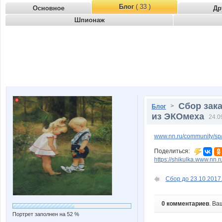
Блог
( 33 )
Основное
Др
Шпионаж
Сбор зака
>
Блог
из ЭКОмеха
24.0
www.nn.ru/community/sp/
Поделиться:
https://shikulka.www.nn.
Сбор до 23.10.2017
0 комментариев
. Ва
Портрет заполнен на 52 %