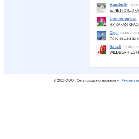
Мил@н@
01.08
ЕЛЛЕТТО!!!ДИК
комсомолочка
НУ КАКАЯ КРАСОТ
Olgs
04.08.2026 
Фото вещей из ки
Nata.li
05.08.202
WILDBERRIES Н
© 2026 ООО «Сеть городских порталов» ·
Реклама н