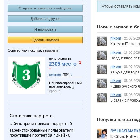
Чтобы оставлять ко
Отправить приватное сообщение
Добавить в друзья
Новые записи в бл
Игнорировать
nikom
21.07.202
Сделать подарок
Хотел в IT - поп
Совместная покупка: взрослый
nikom
18.07.202
Полдневное лет
популярность:
-1
2305 место
nikom
08.07.202
↓
Азбука для Бура
рейтинг
7004
?
nikom
05.06.202
Привилегированный
К Дню русского 
пользователь
3
уровня
nikom
05.06.202
В связи с пмэф-
Статистика портрета:
Популярные за не
сейчас просматривают портрет - 0
зарегистрированные пользователи
ЛУЧШАЯ МАРК
посетившие портрет за 7 дней - 0
[b]Обувь Ralf Ri